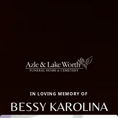
IN LOVING MEMORY OF
BESSY KAROLINA